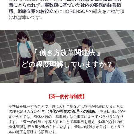
習にとらわれず、実数値に基づいた社内の客観的経営指
標、戦略立案のお役立て
に
®
の導入をご検討頂
HORENSO
ければ幸いです。
『 働き方改革関連法 』
どの程度理解していますか？
【
斉一的付与制度】
基準日を統一することで、特に入社年度などは管理が煩雑になりがちな
消化が可能な管理への徹底。
管理を誤りのない付与、
中途採用などが
多い会社では、有休休暇の「基準日」は労働者によってバラバラになり
ます。「斉一的付与」を導入することで基準日を揃え、効率的な社内の
有休管理を 行う事が進められています。管理の煩雑さから起こるトラブ
ルの是正を意味する項目です。