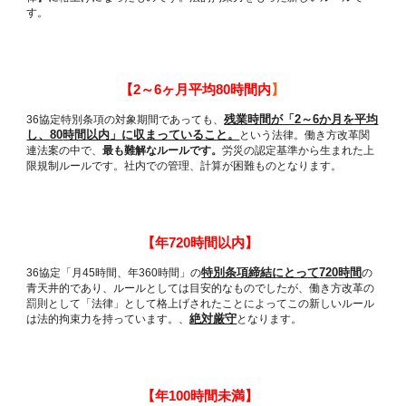
す。
～
ヶ月平均
時間内
】
【2
6
80
残業時間が「
か月を平均
協定特別条項の対象期間であっても、
36
2～6
し、
時間以内」に収まっていること。
という法律。働き方改革関
80
連法案の中で、
最も難解なルールです。
労災の認定基準から生まれた上
限規制ルールです。社内での管理、計算が困難ものとなります。
【年720時間以内】
特別条項締結にとって
時間
協定「月
時間、年
時間」の
の
36
45
360
720
青天井的であり、ルールとしては目安的なものでしたが、働き方改革の
罰則として「法律」として格上げされたことによってこの新しいルール
絶対厳守
は法的拘束力を持っています。、
となります。
【
年
時間未満】
100