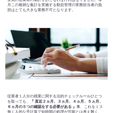
月この複雑な集計を実施する勤怠管理の実務担当者の負
担はとても大きな業務不可となります。
従業者
人分の残業に関する法的チェックルールひとつ
１
直近
ヵ月、
ヵ月、
ヵ月、
ヵ月、
を取っても、
『
２
３
４
５
ヵ月の
つの確認をする必要がある
』
事、これをミス
６
５
無く人的な手計算で短時間の処理が可能とは考え難く、