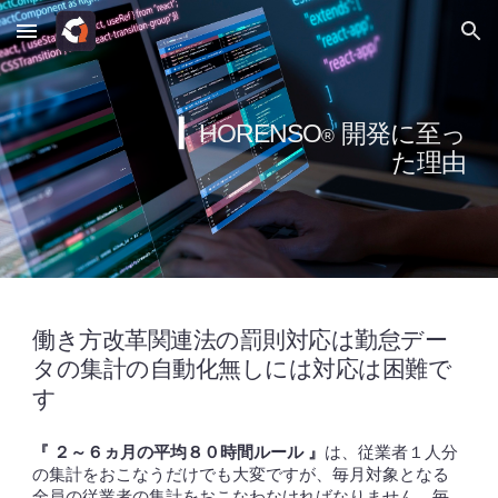
Skip to main content
Skip to navigation
▎
開発に至っ
HORENSO
®
た理由
働き方改革関連法の罰則
対応は勤怠デー
タの集計の自動化無しには対応は困難
で
す
２～６ヵ月の平均８０時間ルール
『
』
は、従業者１人分
の集計をおこなうだけでも大変ですが、毎月対象となる
全員の従業者の集計をおこなわなければなりません。毎