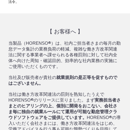
法令。
【 お客様へ 】
当製品（
®）は、社内ご担当者さまの毎月の勤
HORENSO
怠データ集計の業務負荷の軽減、複雑な働き方改革関連
法に関する事業者へ課せられる各種罰則に対して
社内全
体
へ向けた周知・確認目的、効率的な社内業務の実施に
ご使用いただくものです。
当社
及び販売者が貴社の
就業規則の是正等を促すもので
はございません。
当社
は働き方改革関連法の罰則を熟知したうえで
®
の
実務担当者さ
HORENSO
リリースに至りました。まず
まとのヒアリングの上
、
個別に開発
をおこない、会社さ
ま毎に独自の就業ルールにて運用が可能な勤怠管理クラ
ウドソフトウェアをご提供しています。
®の導
HORENSO
入いただく会社さま
には
、
働き方改革関連法をはじめ、
労務
アドバイスを行う事も可能な態勢づくりを目指して