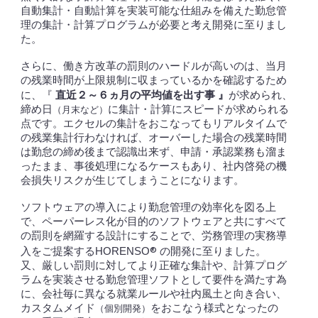
自動集計・自動計算を実装可能な仕組みを備えた勤怠管
理の集計・計算プログラムが必要と考え開発に至りまし
た。
さらに、働き方改革の罰則のハードルが高いのは、当月
の残業時間が上限規制に収まっているかを確認するため
直近
～
ヵ月の平均値を出す事
に、『
』
が求められ、
２
６
締め日
に集計・計算にスピードが求められる
（
月末など
）
点です。エクセルの集計をおこなってもリアルタイムで
の残業集計行わなければ、オーバーした場合の残業時間
は
勤怠の締め
後
まで認識出来ず、
申請・承認業務も溜ま
ったまま、事後処理になるケースもあり、社内啓発の機
会損失リスクが生じてしまうことになります。
ソフトウェアの導入により勤怠管理の効率化を図る上
で、ペーパーレス化が目的のソフトウェアと共にすべて
の罰則を網羅する設計にすることで、労務管理の実務導
入をご提案する
®
の開発に至りました。
HORENSO
又、厳しい罰則に対してより正確な集計や、計算プログ
ラムを実装させる勤怠管理ソフトとして要件を満たす為
に、会社毎に異なる就業ルールや社内風土と向き合い、
カスタムメイド
をおこなう様式となったの
（個別開発）