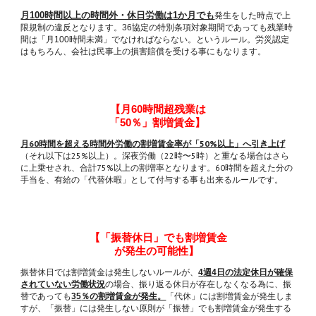
月
時間以上の時間外・休日労働は
か月でも
発生をした時点で上
100
1
限規制の違反となります。
協定の特別条項対象期間であっても残業時
36
間は「月
時間未満」でなければならない。というルール。労災認定
100
はもちろん、会社は民事上の損害賠償を受ける事にもなります。
【
月
時間超残業は
60
「
％」割増賃金
】
50
月60時間を超える時間外労働の割増賃金率が「50%以上」へ引き上げ
（それ以下は25%以上）。深夜労働（22時〜5時）と重なる場合はさら
に上乗せされ、合計75%以上の割増率となります。60時間を超えた分の
手当を、有給の「代替休暇」として付与する事も出来るルールです。
【
「振替休日」でも割増賃金
が発生
の可能性】
振替休日では割増賃金は発生しないルールが、
週
日の法定休日が確保
4
4
されていない労働状況
の場合、振り返る休日が存在しなくなる為に、振
替であっても
％の割増賃金が発生。
「代休」には割増賃金が発生しま
35
すが、「振替」には発生しない原則が「振替」でも割増賃金が発生する