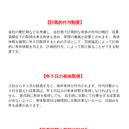
【
計画的付与制度】
会社の繁忙期などを考慮し、会社側で計画的な有休の付与の検討、従業
員都合での取得出来る有休も含め、管理の徹底が必要とされます。 有休
休暇を確実に年
日取得するための方法として、労使協定によって計画
５
的に有休休暇を与える「計画的付与」によって割り振ることができる制
度です。
【
年５日の有休取得】
入社から
ヵ月が経過すると、毎年有休が付与されます。付与日数が
６
１
日を超えた従業員は、年
日以上の有休休暇を取得しなければなりま
０
５
せん。 形式的に有休を取得しても、自主的に出勤して仕事をする従業員
が出ないように、有休取得日は物理的に出勤出来ないルール、仕組みを
作る必要があります。