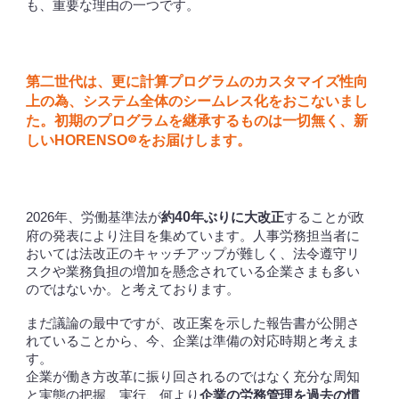
も、重要な理由の一つです。
第二世代は、更に計算プログラムのカスタマイズ性向
上の為、システム全体のシームレス化をおこないまし
た。初期のプログラムを継承するものは一切無く、新
しい
をお届けします。
®
HORENSO
約
年ぶりに大改正
年、労働基準法が
することが政
40
2026
府の発表により
注目を集めています。人事労務担当者に
おいては法改正のキャッチアップが難しく、法令遵守リ
スクや業務負担の増加を懸念されている企業さまも多い
のではないか。と考えております。
まだ議論の最中ですが、改正案を示した報告書が公開さ
れていることから、今、企業は準備の対応時期と考えま
す。
企業が働き方改革に振り回されるのではなく充分な周知
企業の労務管理を過去の慣
と実態の把握、実行、何より