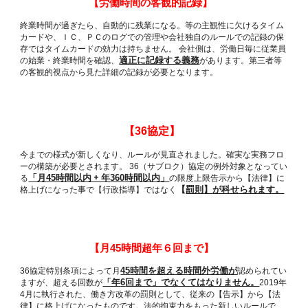
【
労働時間の客観的記録】
終業時間が過ぎたら、自動的に残業になる。
等
の主観性に欠けるタイム
カードや、ＩＣ、ＰＣのログでの管理や会社独自のルールでの記録の保
存ではタイムカードの効力は持ちません。 会社側は、労働日毎に従業員
適正に記録する義務
の始業・終業時間を確認、
があります。第三者
等
の客観的視点から見た詳細
の
記録
が必要となります。
協定】
【36
今までの様式が新しくなり、ルールが見直されました。確実な実務フロ
ーの構築が必要とされます。
サブロク
協定の例外対象となってい
36
（
）
「月
時間以内 + 年
時間以内」
る
の限度上限告示から
【
法律
】
に
45
360
【
罰則
】
が科せられます。
格上げになった事で
【
行政指導
】
ではなく
【
月
時間超年
回まで】
45
６
時間を超える時間外労働が
協定特別条項によって月
認められてい
36
45
「年
回まで」でなくてはなりません。
ますが、超える回数が
年
6
2019
月に執行された、働き方改革の罰則として、従来の【告示】から【法
4
律】に格上げになったものです。法的拘束力をもった新しいルールで