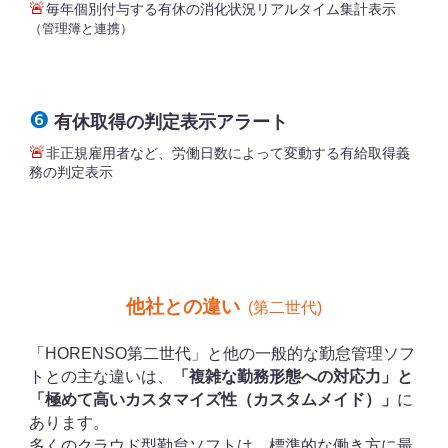
🚨
毎年個別付与する有休の消化状況リアルタイム集計表示
（管理簿と連携）
❻
有休取得の判定表示アラート
🚨
非正規雇用者など、労働日数によって変動する有給取得義
務の判定表示
他社との違い
(第二世代)
「
第二世代」と他の一般的な勤怠管理ソフ
HORENSO
トとの主な違いは、
「複雑な勤務形態への対応力」と
「極めて高いカスタマイズ性（カスタムメイド）」
に
あります。
多くのクラウド型勤怠ソフトは、標準的な働き方に最