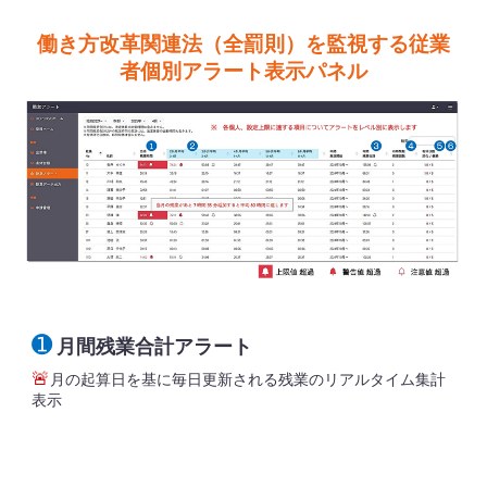
働き方改革関連法（
全罰則
）を監視する従業
者個別アラート表示パネル
➊
月間残業合計アラート
🚨
月の起算日を基に毎日更新される残業のリアルタイム集計
表示