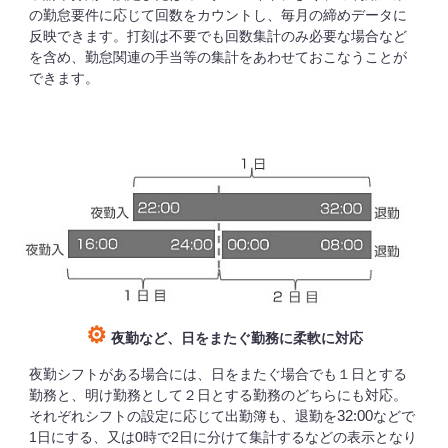
の勤怠要件に応じて回数をカウントし、毎月の締めデータに
反映できます。打刻は不要でも回数集計のみ必要な場合など
を含め、勤怠関連の手当等の集計をあわせておこなうことが
できます。
⚙
夜勤など、日をまたぐ勤務に柔軟に対応
夜勤シフトがある場合には、日をまたぐ場合でも
日とする
１
勤務と、明け勤務として
日とする勤務のどちらにも対応。
２
それぞれシフトの設定に応じて出勤簿も、退勤を
などで
32:00
日にする、又は
時で
日に分けて集計するなどの表示となり
1
0
2