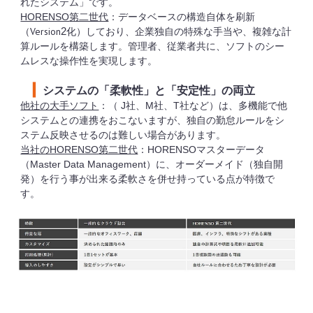
れたシステム」です。
第二世代
：データベースの構造自体を刷新
HORENSO
（Version
化）しており、企業独自の特殊な手当や、複雑な計
2
算ルールを構築します。管理者、従業者共に、ソフトのシー
ムレスな操作性を実現します。
▎
システムの「柔軟性」と「安定性」の両立
他社の大手ソフト
：（
社、
社、
社など）は、多機能で他
J
M
T
システムとの連携をおこないますが、独自の勤怠ルールをシ
ステム反映させるのは難しい場合があります。
第二世代
：
マスターデータ
当社のHORENSO
HORENSO
（
）に、オーダーメイド（独自開
Master Data Management
発）を行う事が出来る柔軟さを併せ持っている点が特徴で
す。