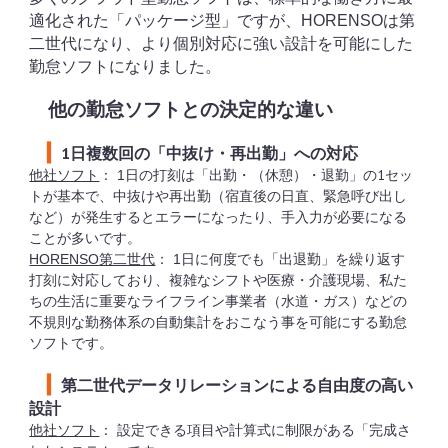
適化された「パッケージ型」ですが、
第
HORENSOは
二世代になり、より個別対応に強い設計を可能にした
勤怠ソフトになりました。
他の勤怠ソフトとの決定的な違い
▎
1日複数回の「中抜け・再出勤」への対応
他社ソフト
：
日の打刻は「出勤・（休憩）・退勤」の1セッ
1
トが基本で、中抜けや再出勤（宿直後の日直、緊急呼び出し
など）が発生するとエラーになったり、手入力が必要になる
ことが多いです。
第二世代
：
日に何度でも「出退勤」を繰り返す
HORENSO
1
打刻に対応しており、複雑なシフトや医療・介護現場、私た
ちの生活に重要なライフライン事業者（水道・ガス）などの
不規則な勤務体系の自動集計をおこなう事を可能にする勤怠
ソフトです。
▎
第二世代データリレーションによる自由度の高い
設計
他社ソフト
： 設定できる項目や計算式に制限がある「完成さ