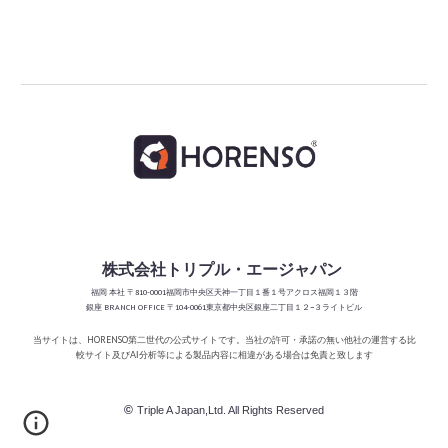
株式会社トリプル・エージャパン
福岡
本社 〒810-0001福岡市中央区天神一丁目１番１号アクロス福岡１３階
銀座 BRANCH
OFFICE
〒104-0061東京都中央区銀座二丁目１２−３ライトビル
当サイトは、HORENSO第二世代の公式サイトです。当社の許可・承諾の無い他社の運営する比
較サイト及び
分析等による製品内容に相違がある場合は免責と
致します
AI
©
Triple A Japan,Ltd. All Rights Reserved