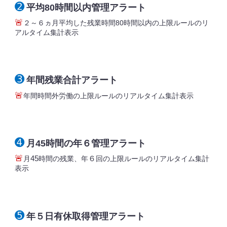
➋
平均
時間以内管理アラート
80
🚨
ヵ月平均した残業時間
時間以内の上限ルールのリ
２
～
６
80
アルタイム集計表示
➌
年間残業合計アラート
🚨
年間時間外労働の上限ルールのリアルタイム集計表示
➍
月
時間の年
管理アラート
45
６
🚨
６
月
時間の残業、年
回の上限ルールのリアルタイム集計
45
表示
➎
年
日有休取得管理アラート
５