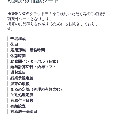
就業規則確認シート
®
クラウド導入をご検討いただく為のご確認事
HORENSO
項要件シートとなります。
概算のお見積りを作成するためにもお聞きしておりま
す。
▎
部署構成
▎
休日
▎
雇用形態・勤務時間
▎
休憩時間
▎
勤務間インターバル（任意）
▎
給与計算締日・給与ソフト
▎
週起算日
▎
残業承認定義
▎
残業の取扱
▎
まるめ定義（処理の有無含む）
▎
欠勤処理定義
▎
有給付与日数
▎
有給設定
▎
有給統一基準日