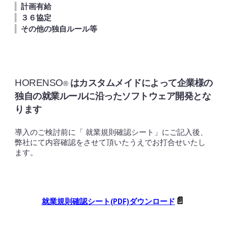
▎
計画
有給
▎
協定
３６
▎
その他の独自ルール等
はカスタムメイドによって企業様の
HORENSO
®
独自の就業ルールに沿ったソフトウェア開発とな
ります
導入のご検討前に「 就業規則確認シート」にご記入後、
弊社にて内容確認をさせて頂いたうえでお打合せいたし
ます。
📄
就業規則確認シート(PDF)ダウンロード