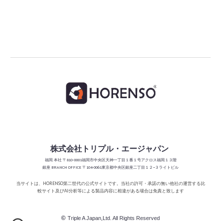
株式会社トリプル・エージャパン
福岡
本社 〒810-0001福岡市中央区天神一丁目１番１号アクロス福岡１３階
銀座 BRANCH
OFFICE
〒104-0061東京都中央区銀座二丁目１２−３ライトビル
当サイトは、HORENSO第二世代の公式サイトです。当社の許可・承諾の無い他社の運営する比
較サイト及び
分析等による製品内容に相違がある場合は免責と
致します
AI
©
Triple A Japan,Ltd. All Rights Reserved